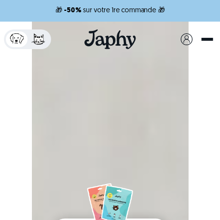
🎁
-50%
sur votre 1re commande 🎁