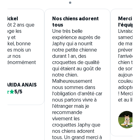
 nickel
Nos chiens adorent
Merci à 
ientôt 2 ans que
tous
l’équipe 
mange les
Une très belle
Livraison 
aphy et
expérience auprès de
samedi ma
nickel, bonne
Japhy qui a nourrit
de matiné
ous les mois un
notre petite chienne
prévenus
 pour nos
durant 1 an, des
l’arrivée d
 fais énormément
croquettes de qualité
chien tou
qui étaient au goût de
de son col
notre chien.
aujourd’hu
Malheureusement
couleur pa
LLARIDA ANAIS
nous sommes dans
adoptée t
5/5
l’obligation d’arrêté car
! Merci à 
nous partons vivre à
et au livre
l’étranger mais je
recommande
vivement les
croquettes Japhy que
nos chiens adorent
tous. Un grand merci à