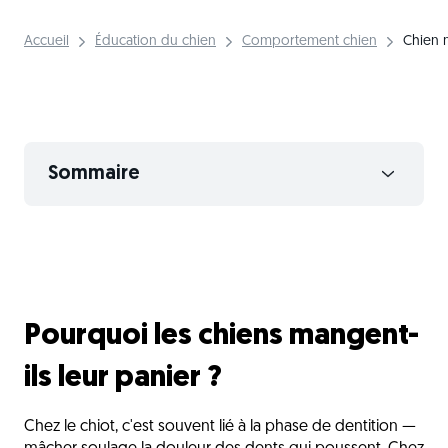
Accueil
Éducation du chien
Comportement chien
Chien 
Sommaire
Pourquoi les chiens mangent-ils leur panier ?
Les risques à ne pas minimiser
Comment arrêter ce comportement ?
Pourquoi les chiens mangent-
L'avis du vétérinaire
Questions fréquentes
ils leur panier ?
Découvrez aussi
Chez le chiot, c'est souvent lié à la phase de dentition —