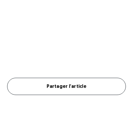
Un chien qui détruit et mange son panier est une
situation plus fréquente qu'il n'y paraît. Ce
comportement peut devenir dangereux si des
morceaux de tissu ou de mousse sont ingérés et
provoquent une obstruction intestinale. Voici
pourquoi votre chien fait ça et comment l'en
empêcher.
Créer mon profil chien
Partager l'article