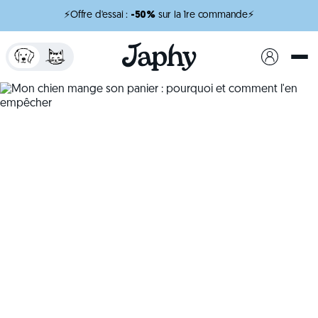
⚡Offre d'essai :
-50%
sur la 1re commande⚡
x
minutes de lecture
Mon chien mange son
panier : pourquoi et
comment l'en
empêcher