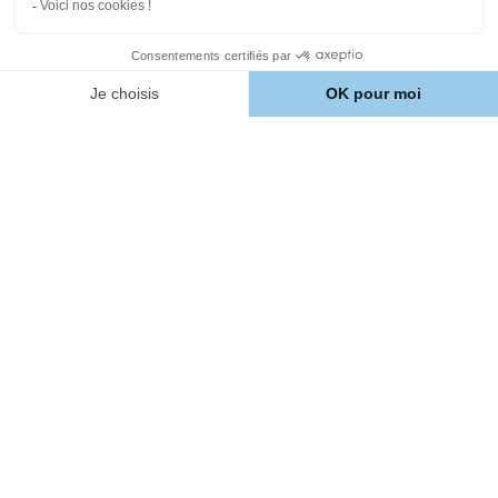
Nos autres produits pour
chien
Nourriture chien
Santé chien
Éducation chien
Chat
Croquettes personnalisées
pour chat
Nos autres produits pour chat
Nourriture chat
Santé chat
Éducation chat
S’inscrire à notre newsletter
Je m’inscris