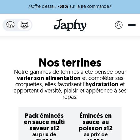
⚡Offre d'essai :
-50%
sur la 1re commande⚡
Nos terrines
Notre gammes de terrines a été pensée pour
varier son alimentation
et compléter ses
croquettes, elles favorisent l’
hydratation
et
apportent diversité, plaisir et appétence à ses
repas.
Pack émincés
Émincés en
en sauce multi
sauce au
saveur x12
poisson x12
au prix de
au prix de