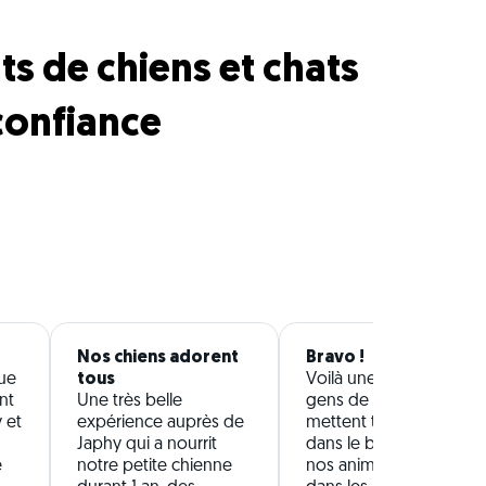
ts de chiens et chats
confiance
Nos chiens adorent
Bravo !
que
tous
Voilà une bande de
nt
Une très belle
gens de bien qui
 et
expérience auprès de
mettent tout leur cœur
Japhy qui a nourrit
dans le bien être de
é
notre petite chienne
nos animaux ! Jusque