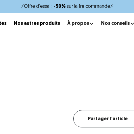
⚡Offre d'essai :
-50%
sur la 1re commande⚡
tes
Nos autres produits
À propos
Nos conseils
x
minutes de lecture
Chien sociable
Aidez votre chien à devenir sociable et confiant.
Créer mon profil chien
Partager l'article