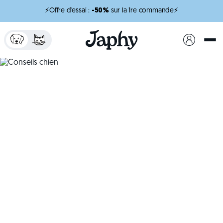
⚡Offre d'essai :
-50%
sur la 1re commande⚡
x
minutes de lecture
Conseils chien
Le guide complet pour la santé et le bonheur de
votre fidèle compagnon
Créer mon profil chien