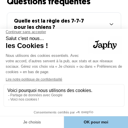
Questions fréquentes
Quelle est la règle des 7-7-7
pour les chiens ?
La règle des 7-7-7 est souvent utilisée pour décrire
la période d'adaptation d'un chien à son nouvel
environnement : - après 7 jours, il commence à
prendre ses repères - après 7 semaines, il gagne
en confiance et s'habitue à sa routine - après 7
mois, il est généralement pleinement intégré à
son foyer. Chaque chien évolue à son propre
rythme, mais cette règle rappelle qu'il faut faire
preuve de patience lors de son adaptation.
Quelle est la règle 3-3-3 pour
les chiens ?
La règle 3-3-3 correspond aux étapes
d’adaptation d’un chien adopté : 3 jours pour