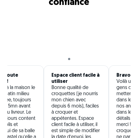
confiance
 à toute
Espace client facile à
Bravo !
pe !
utiliser
Voilà une
son à la maison le
Bonne qualité de
gens de b
 matin milieu
croquettes (je nourris
mettent t
inée, toujours
mon chien avec
dans le bi
nus 5mn avant
depuis 6 mois), faciles
nos anima
ée du livreur. Le
à croquer et
dans les 
toujours content
appétentes. Espace
détails ! 
 colis et
client facile à utiliser, il
merci ! Pa
d’hui de sa balle
est simple de modifier
croquette
r pastel qu’elle a
la date d’envoi, les
ne parlon