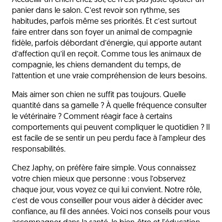
Accueillir un chien chez soi, ce n’est pas juste ajouter un
Adopter les bons réflexes pour sa santé
panier dans le salon. C’est revoir son rythme, ses
Adapter sa gamelle à ses besoins
habitudes, parfois même ses priorités. Et c’est surtout
faire entrer dans son foyer un animal de compagnie
Prendre soin de lui jour après jour
fidèle, parfois débordant d’énergie, qui apporte autant
d’affection qu’il en reçoit. Comme tous les animaux de
Éduquer sans contraindre
compagnie, les chiens demandent du temps, de
Stimuler son corps et son esprit
l’attention et une vraie compréhension de leurs besoins.
Prévenir les risques et sécuriser
Mais aimer son chien ne suffit pas toujours. Quelle
quantité dans sa gamelle ? À quelle fréquence consulter
Vous accompagner à chaque étape
le vétérinaire ? Comment réagir face à certains
L’affection au cœur des décisions
comportements qui peuvent compliquer le quotidien ? Il
est facile de se sentir un peu perdu face à l'ampleur des
L'avis du vétérinaire
responsabilités.
Questions fréquentes
Chez Japhy, on préfère faire simple. Vous connaissez
votre chien mieux que personne : vous l’observez
Découvrez aussi
chaque jour, vous voyez ce qui lui convient. Notre rôle,
c’est de vous conseiller pour vous aider à décider avec
confiance, au fil des années. Voici nos conseils pour vous