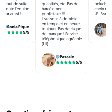
e tout de suite
quantités, etc. Pas de
peluches 
i à toute l’équipe
harcèlement
choix de l
ivreur aussi !
publicitaire !!!
🍤! Bravo 
Livraisons à domicile
en temps et en heure,
Sonia Pique
toujours. Pas de risque
5/5
de manque ! Service
téléphonique agréable
(Lili)
Pascale
5/5