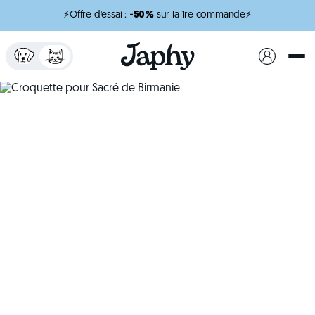
⚡Offre d'essai :
-50%
sur la 1re commande⚡
x
minutes de lecture
Croquette pour Sacré
de Birmanie
Choisissez des croquettes adaptées au Sacré de
Birmanie