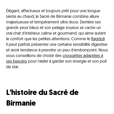
L'histoire du Sacré de Birmanie
Élégant, affectueux et toujours prêt pour une longue
Les besoins nutritionnels
sieste au chaud, le Sacré de Birmanie combine allure
Les sensibilités à surveiller
majestueuse et tempérament ultra doux. Derrière ses
grands yeux bleus et son pelage soyeux se cache un
Comment choisir ses croquettes
vrai chat d’intérieur, calme et gourmand, qui aime autant
le confort que les petites attentions. Comme le
Ragdoll
Les besoins selon l'âge
il peut parfois présenter une certaine sensibilité digestive
Les erreurs fréquentes à éviter
et avoir tendance à prendre un peu d’embonpoint. Nous
vous conseillons de choisir des
croquettes adaptées à
Pour des siestes tranquilles et un poil de star
ses besoins
pour l’aider à garder son énergie et son poil
L'avis du vétérinaire
de star.
Questions fréquentes
Découvrez aussi
L'histoire du Sacré de
Birmanie