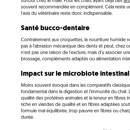
surtout chez le mâle. Pour les chats ayant déjà des
ant
souvent recommandée en complément. Cela reste un so
l'avis du vétérinaire reste donc indispensable.
Santé bucco-dentaire
Contrairement aux croquettes, la nourriture humide ne 
pas à l'abrasion mécanique des dents et peut, chez cer
n'est pas une raison de l'exclure, mais d'y associer une
brossage, compléments adaptés ou alimentation mix
Impact sur le microbiote intestinal
Moins souvent évoqué dans les comparatifs classiques,
fondamental dans la digestion et l'immunité du chat. 
qualité des protéines animales et la teneur en fibres 
riche en viandes de qualité et en fibres adaptées soutie
formule mal équilibrée, trop pauvre en fibres ou chargée
durée.