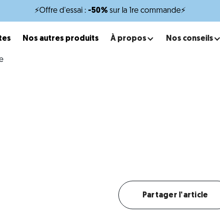
⚡Offre d'essai :
-50%
sur la 1re commande⚡
tes
Nos autres produits
À propos
Nos conseils
x
minutes de lecture
'avis des vétérinaires sur 
ide simple pour faire le bon choix pour la santé de votre
Créer mon profil chat
Partager l'article