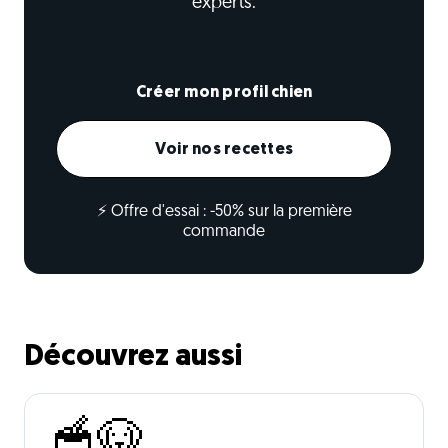
experts.
Créer mon profil chien
Voir nos recettes
⚡ Offre d'essai : -50% sur la première
commande
Découvrez aussi
🥣🐶