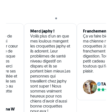
Merci japhy !
Franchement ni
ande de
Voilà plus d'un an que
Ça va faire bien
 qui
mes loulous mangent
ma chienne man
 leur cœur
les croquettes japhy et
croquettes Japh
 être de
ils adorent. Leur
franchement nic
 ! Jusque
problèmes de santé
digestion. Tous 
ndres
niveau digestif on
petit cadeau po
ci merci
disparu et ils se
toutous qui fai
 adore ses
portent bien mieux.Les
plaisir.
a pâtée et
personnes qui
as de ses
travaillent chez japhy
TALL
ig up au
sont super ! Nous
revette
sommes vraiment
heureux pour nos
chiens d'avoir d'aussi
bonne croquettes
brina W
pour eux !