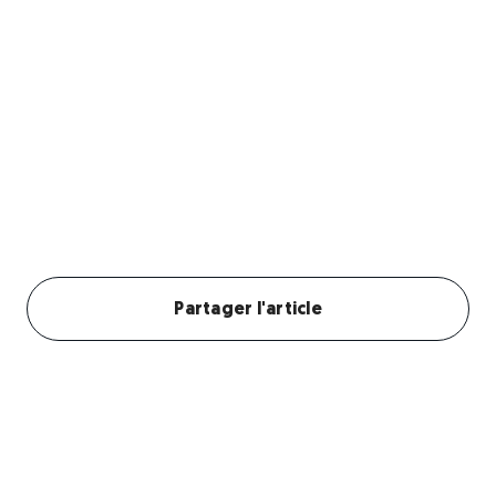
chien ?
Pratique, économique et personnalisé,
l'abonnement révolutionne le quotidien de votre
chien.
Créer mon profil chien
Partager l'article