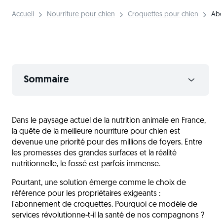
Accueil
Nourriture pour chien
Croquettes pour chien
Ab
Sommaire
La stabilité nutritionnelle
Dans le paysage actuel de la nutrition animale en France,
Les avantages économiques
la quête de la meilleure nourriture pour chien est
Chaque museau est unique
devenue une priorité pour des millions de foyers. Entre
les promesses des grandes surfaces et la réalité
Une gestion flexible et sans engagement
nutritionnelle, le fossé est parfois immense.
L'expertise vétérinaire des croquettes
Pourtant, une solution émerge comme le choix de
"Made in France" et impact environnemental
référence pour les propriétaires exigeants :
l'abonnement de croquettes. Pourquoi ce modèle de
Abonnement ou magasin que choisir
services révolutionne-t-il la santé de nos compagnons ?