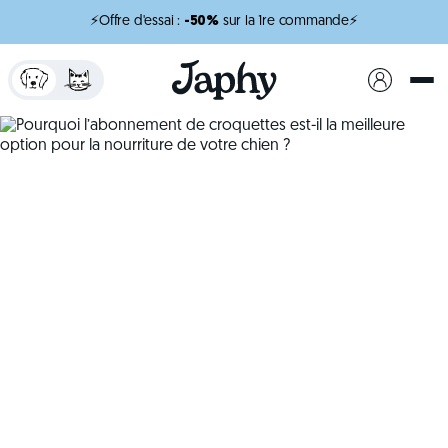
⚡Offre d'essai :
-50%
sur la 1re commande⚡
x
minutes de lecture
Pourquoi
l’abonnement de
croquettes est-il la
meilleure option pour
la nourriture de votre