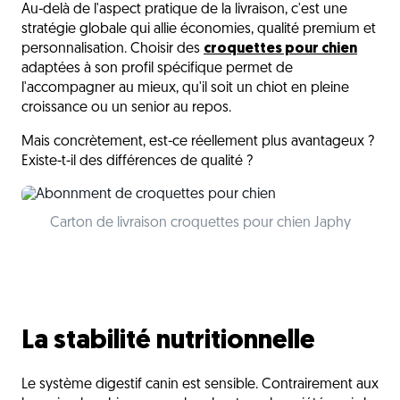
Au-delà de l'aspect pratique de la livraison, c'est une
Friandises et compléments
stratégie globale qui allie économies, qualité premium et
L'abonnement futur de la nutrition canine
personnalisation. Choisir des
croquettes pour chien
adaptées à son profil spécifique permet de
L'avis du vétérinaire
l'accompagner au mieux, qu'il soit un chiot en pleine
croissance ou un senior au repos.
Questions fréquentes
Mais concrètement, est-ce réellement plus avantageux ?
Découvrez aussi
Existe-t-il des différences de qualité ?
Carton de livraison croquettes pour chien Japhy
La stabilité nutritionnelle
Le système digestif canin est sensible. Contrairement aux