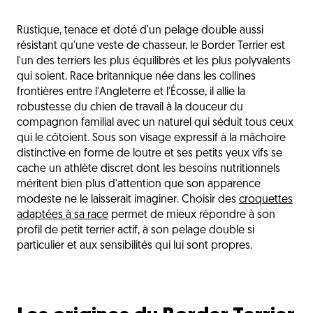
Les origines du Border Terrier
Rustique, tenace et doté d'un pelage double aussi
La nutrition du Border Terrier
résistant qu'une veste de chasseur, le Border Terrier est
Les sensibilités du Border Terrier
l'un des terriers les plus équilibrés et les plus polyvalents
qui soient. Race britannique née dans les collines
Les critères de choix des croquettes
frontières entre l'Angleterre et l'Écosse, il allie la
robustesse du chien de travail à la douceur du
Les besoins selon les étapes de vie
compagnon familial avec un naturel qui séduit tous ceux
Les erreurs fréquentes à éviter
qui le côtoient. Sous son visage expressif à la mâchoire
distinctive en forme de loutre et ses petits yeux vifs se
Un double pelage nourri avec le soin qu'il mérite
cache un athlète discret dont les besoins nutritionnels
L'avis du vétérinaire
méritent bien plus d'attention que son apparence
modeste ne le laisserait imaginer. Choisir des
croquettes
Questions fréquentes
adaptées à sa race
permet de mieux répondre à son
profil de petit terrier actif, à son pelage double si
Découvrez aussi
particulier et aux sensibilités qui lui sont propres.