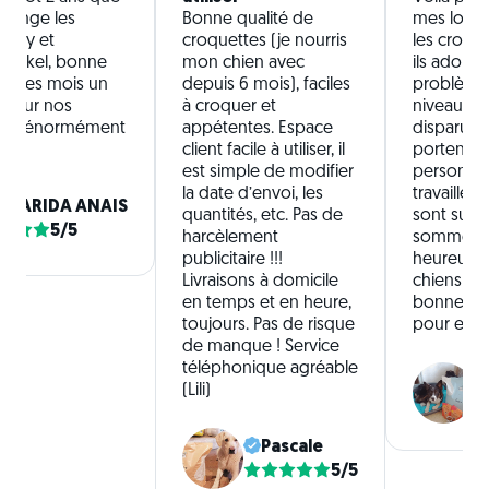
mange les
Bonne qualité de
mes loul
aphy et
croquettes (je nourris
les croque
nickel, bonne
mon chien avec
ils adoren
ous les mois un
depuis 6 mois), faciles
problème
 pour nos
à croquer et
niveau dig
 fais énormément
appétentes. Espace
disparu et 
client facile à utiliser, il
portent b
est simple de modifier
personnes
la date d’envoi, les
travaillen
LLARIDA ANAIS
quantités, etc. Pas de
sont supe
5/5
harcèlement
sommes v
publicitaire !!!
heureux 
Livraisons à domicile
chiens d'a
en temps et en heure,
bonne cr
toujours. Pas de risque
pour eux 
de manque ! Service
téléphonique agréable
(Lili)
Pascale
5/5