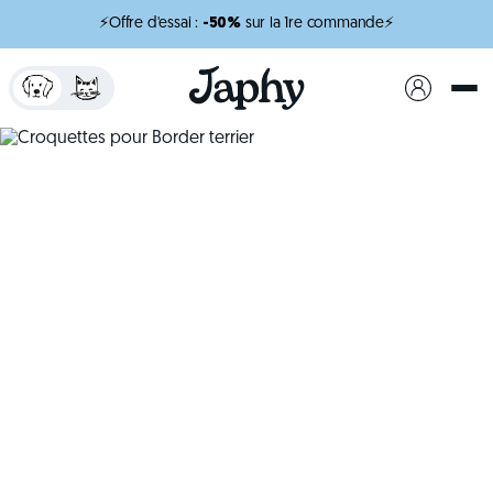
⚡Offre d'essai :
-50%
sur la 1re commande⚡
x
minutes de lecture
Croquettes pour
Border terrier
Une nutrition adaptée pour soutenir son
dynamisme et sa vivacité.