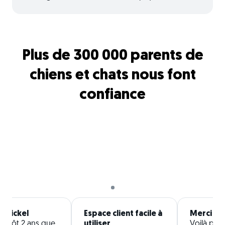
Plus de 300 000 parents de
chiens et chats nous font
confiance
 nickel
Espace client facile à
Merci jap
ientôt 2 ans que
utiliser
Voilà plus