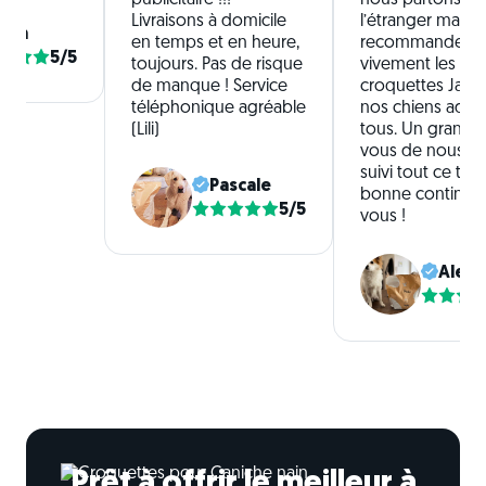
publicitaire !!!
nous partons viv
Livraisons à domicile
l’étranger mais j
ona
en temps et en heure,
recommande
5/5
toujours. Pas de risque
vivement les
de manque ! Service
croquettes Japh
téléphonique agréable
nos chiens ador
(Lili)
tous. Un grand m
vous de nous av
suivi tout ce te
Pascale
bonne continuat
5/5
vous !
Alex 
Prêt à offrir le meilleur à