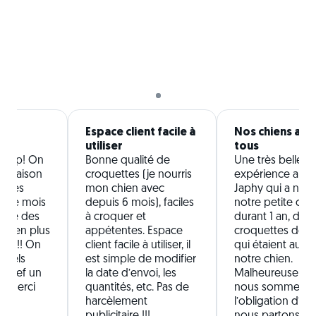
er
Espace client facile à
Nos chiens ado
utiliser
tous
u Top! On
Bonne qualité de
Une très belle
 livraison
croquettes (je nourris
expérience aupr
, des
mon chien avec
Japhy qui a nourr
que mois
depuis 6 mois), faciles
notre petite chi
même des
à croquer et
durant 1 an, des
ses en plus
appétentes. Espace
croquettes de qu
tuel!! On
client facile à utiliser, il
qui étaient au g
appels
est simple de modifier
notre chien.
 bref un
la date d’envoi, les
Malheureuseme
e! Merci
quantités, etc. Pas de
nous sommes d
harcèlement
l’obligation d’arr