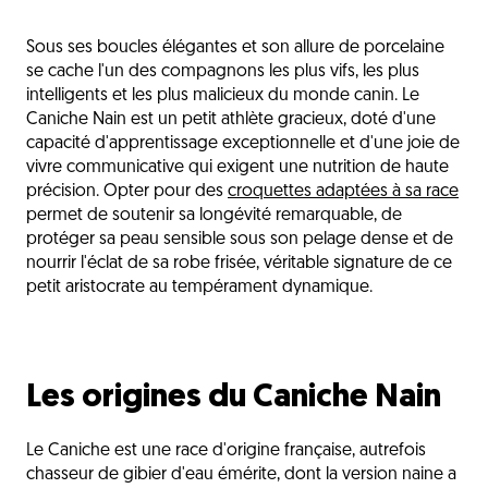
Les origines du Caniche Nain
Sous ses boucles élégantes et son allure de porcelaine
La nutrition du Caniche Nain
se cache l'un des compagnons les plus vifs, les plus
Les sensibilités du Caniche Nain
intelligents et les plus malicieux du monde canin. Le
Caniche Nain est un petit athlète gracieux, doté d'une
Les critères de choix des croquettes
capacité d'apprentissage exceptionnelle et d'une joie de
vivre communicative qui exigent une nutrition de haute
Les besoins selon les étapes de vie
précision. Opter pour des
croquettes adaptées à sa race
Une gamelle à la hauteur de sa distinction
permet de soutenir sa longévité remarquable, de
protéger sa peau sensible sous son pelage dense et de
L'avis du vétérinaire
nourrir l'éclat de sa robe frisée, véritable signature de ce
Questions fréquentes
petit aristocrate au tempérament dynamique.
Découvrez aussi
Les origines du Caniche Nain
Le Caniche est une race d'origine française, autrefois
chasseur de gibier d'eau émérite, dont la version naine a