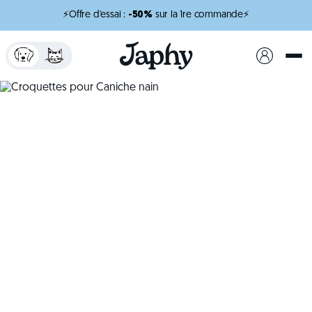
⚡Offre d'essai :
-50%
sur la 1re commande⚡
x
minutes de lecture
Croquettes pour
Caniche nain
Des croquettes pensées pour un chien élégant et
plein d’énergie.