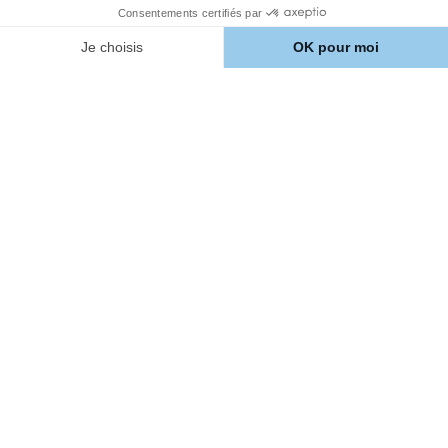
À propos
Comment ça marche ?
Notre Histoire
Avis client
Aide
Nous contacter
Chien
Croquettes personnalisées
pour chien
Nos autres produits pour
chien
Nourriture chien
Santé chien
Éducation chien
Chat