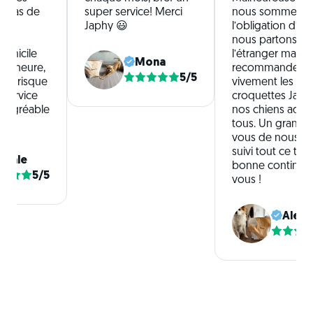
c. Pas de
super service! Merci
nous sommes d
Japhy 😃
l’obligation d’arr
!
nous partons viv
domicile
l’étranger mais j
Mona
en heure,
recommande
5/5
 de risque
vivement les
 Service
croquettes Japh
e agréable
nos chiens ador
tous. Un grand m
vous de nous av
suivi tout ce te
scale
bonne continuat
5/5
vous !
Alex 