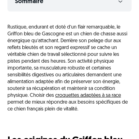
Sommaire
Les origines du Griffon bleu de Gascogne
Rustique, endurant et doté d’un flair remarquable, le
La nutrition du Griffon bleu de Gascogne
Griffon bleu de Gascogne est un chien de chasse aussi
Les sensibilités du Griffon bleu de Gascogne
énergique qu’attachant. Derrière son pelage dur aux
reflets bleutés et son regard expressif se cache un
Les critères de choix des croquettes
véritable chien de travail sélectionné pour suivre les
pistes pendant des heures. Son activité physique
Les besoins selon les étapes de vie
importante, sa musculature robuste et certaines
Les erreurs fréquentes à éviter
sensibilités digestives ou articulaires demandent une
alimentation adaptée afin de préserver son énergie,
Une gamelle du sud-ouest pour un chien de
soutenir sa récupération et maintenir sa condition
chasse infatigable
physique. Choisir des
croquettes adaptées à sa race
L'avis du vétérinaire
permet de mieux répondre aux besoins spécifiques de
ce chien français plein de vitalité.
Questions fréquentes
Découvrez aussi