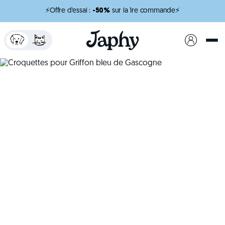
⚡Offre d'essai :
-50%
sur la 1re commande⚡
x
minutes de lecture
Croquettes pour
Griffon bleu de
Gascogne
Des croquettes conçues pour un petit chien vif et
expressif.