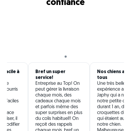
confiance
t facile à
Bref un super
Nos chiens ado
service!
tous
é de
Entreprise au Top! On
Une très belle
e nourris
peut gérer la livraison
expérience aupr
vec
chaque mois, des
Japhy qui a nourr
), faciles
cadeaux chaque mois
notre petite chi
et parfois même des
durant 1 an, des
 Espace
super surprises en plus
croquettes de qu
tiliser, il
du colis habituel!! On
qui étaient au g
e modifier
reçoit des rappels
notre chien.
i, les
chaque mois, bref un
Malheureuseme