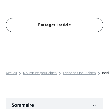
Créer mon profil chien
Partager l'article
Accueil
Nourriture pour chien
Friandises pour chien
Bon
Sommaire