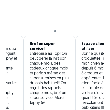
!
Bref un super
Espace client fa
'un an que
service!
utiliser
 mangent
Entreprise au Top! On
Bonne qualité d
s japhy et
peut gérer la livraison
croquettes (je n
Leur
chaque mois, des
mon chien avec
e santé
cadeaux chaque mois
depuis 6 mois), f
if on
et parfois même des
à croquer et
 se
super surprises en plus
appétentes. Esp
 mieux.Les
du colis habituel!! On
client facile à utili
ui
reçoit des rappels
est simple de mo
hez japhy
chaque mois, bref un
la date d’envoi, l
 Nous
super service! Merci
quantités, etc. P
iment
Japhy 😃
harcèlement
r nos
publicitaire !!!