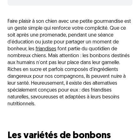
Les variétés de bonbons pour chien
Faire plaisir à son chien avec une petite gourmandise est
Les bonbons pour chien Japhy
un geste simple qui renforce votre complicité. Que ce
Les ingrédients à privilégier dans les bonbons
soit après une promenade, pendant une séance
d'éducation ou juste pour partager un moment de
Choisir un bonbon pour chien
bonheur, les
friandises
font partie du quotidien de
nombreux chiens. Mais attention : les bonbons destinés
5 recettes de bonbons à faire à la maison
aux humains n'ont pas leur place dans leur gamelle.
Une gourmandise responsable
Riches en sucre et parfois composés d'ingrédients
dangereux pour nos compagnons, ils peuvent nuire à
L'avis du vétérinaire
leur santé. Heureusement, il existe des alternatives
Questions fréquentes
spécialement conçues pour eux : des friandises
naturelles, savoureuses et adaptées à leurs besoins
Découvrez aussi
nutritionnels.
Les variétés de bonbons