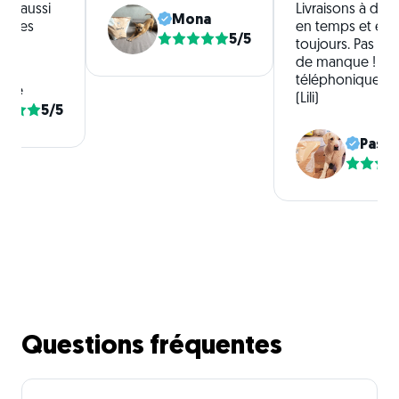
r d'aussi
Livraisons à domi
Mona
ettes
en temps et en 
5/5
toujours. Pas de
de manque ! Ser
téléphonique ag
ilie
(Lili)
5/5
Pasca
Questions fréquentes