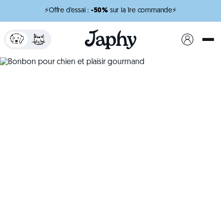
⚡Offre d'essai :
-50%
sur la 1re commande⚡
x
minutes de lecture
Bonbon pour chien et
plaisir gourmand
Donner un bonbon pour chien, c’est partager un
moment gourmand tout en veillant à préserver
son équilibre alimentaire.