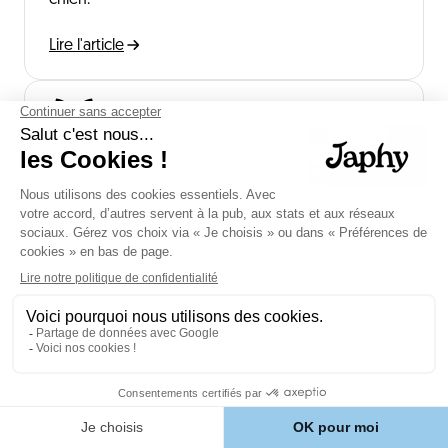
chien.
Lire l'article
🐱🎂
Gâteau pour chat : recettes
saines pour fêter votre félin
Un anniversaire ou une occasion spéciale pour
votre chat ? Un gâteau dédié séduit de plus en
plus de propriétaires. Mais un gâteau pour chat
n'est pas un gâteau humain allégé — c'est une
recette pensée pour la physiologie d'un carnivore
strict.
Lire l'article