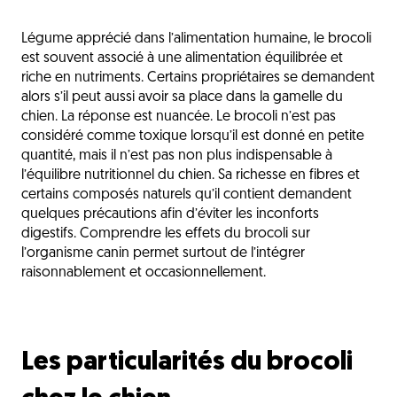
Les particularités du brocoli chez le chien
Légume apprécié dans l’alimentation humaine, le brocoli
Les bénéfices possibles du brocoli
est souvent associé à une alimentation équilibrée et
Les risques du brocoli pour le chien
riche en nutriments. Certains propriétaires se demandent
alors s’il peut aussi avoir sa place dans la gamelle du
Les bonnes pratiques pour donner du brocoli
chien. La réponse est nuancée. Le brocoli n’est pas
considéré comme toxique lorsqu’il est donné en petite
Les chiens qui nécessitent davantage de
prudence
quantité, mais il n’est pas non plus indispensable à
l’équilibre nutritionnel du chien. Sa richesse en fibres et
Les idées reçues autour du brocoli
certains composés naturels qu’il contient demandent
quelques précautions afin d’éviter les inconforts
Les bons réflexes en cas d’excès
digestifs. Comprendre les effets du brocoli sur
Les alternatives plus adaptées
l’organisme canin permet surtout de l’intégrer
raisonnablement et occasionnellement.
Un légume occasionnel à donner avec mesure
L'avis du vétérinaire
Questions fréquentes
Les particularités du brocoli
Découvrez aussi