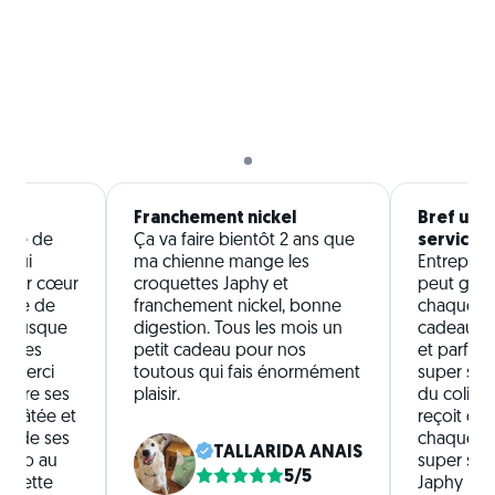
Franchement nickel
Bref un 
ande de
Ça va faire bientôt 2 ans que
service!
 qui
ma chienne mange les
Entrepris
 leur cœur
croquettes Japhy et
peut gérer
 être de
franchement nickel, bonne
chaque mo
 ! Jusque
digestion. Tous les mois un
cadeaux 
ndres
petit cadeau pour nos
et parfoi
ci merci
toutous qui fais énormément
super surp
 adore ses
plaisir.
du colis h
a pâtée et
reçoit des
as de ses
chaque mo
TALLARIDA ANAIS
ig up au
super serv
5/5
revette
Japhy 😃