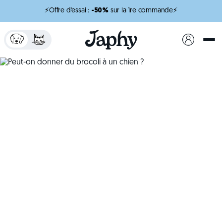
⚡Offre d'essai :
-50%
sur la 1re commande⚡
x
minutes de lecture
Peut-on donner du
brocoli à un chien ?
Découvrez si le brocoli est adapté à l’alimentation
du chien