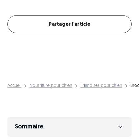
Créer mon profil chien
Partager l'article
Accueil
Nourriture pour chien
Friandises pour chien
Broc
Sommaire