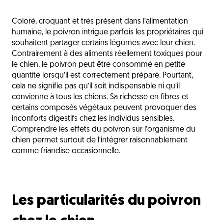
Les particularités du poivron chez le chien
Coloré, croquant et très présent dans l’alimentation
Les bénéfices possibles du poivron
humaine, le poivron intrigue parfois les propriétaires qui
Les risques du poivron pour le chien
souhaitent partager certains légumes avec leur chien.
Contrairement à des aliments réellement toxiques pour
Les bonnes pratiques pour donner du poivron
le chien, le poivron peut être consommé en petite
quantité lorsqu’il est correctement préparé. Pourtant,
Les chiens qui nécessitent davantage de
prudence
cela ne signifie pas qu’il soit indispensable ni qu’il
convienne à tous les chiens. Sa richesse en fibres et
Les idées reçues autour du poivron
certains composés végétaux peuvent provoquer des
inconforts digestifs chez les individus sensibles.
Les bons réflexes en cas d’excès
Comprendre les effets du poivron sur l’organisme du
Les alternatives plus adaptées
chien permet surtout de l’intégrer raisonnablement
comme friandise occasionnelle.
Un peu de couleur dans la gamelle avec
modération
L'avis du vétérinaire
Les particularités du poivron
Questions fréquentes
Découvrez aussi