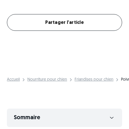
Créer mon profil chien
Partager l'article
Accueil
Nourriture pour chien
Friandises pour chien
Poiv
Sommaire