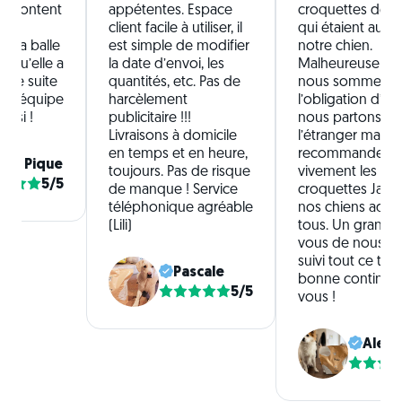
rs content
appétentes. Espace
croquettes de qu
et
client facile à utiliser, il
qui étaient au g
e sa balle
est simple de modifier
notre chien.
l qu’elle a
la date d’envoi, les
Malheureuseme
 de suite
quantités, etc. Pas de
nous sommes d
te l’équipe
harcèlement
l’obligation d’arr
aussi !
publicitaire !!!
nous partons viv
Livraisons à domicile
l’étranger mais j
en temps et en heure,
recommande
nia Pique
toujours. Pas de risque
vivement les
5/5
de manque ! Service
croquettes Japh
téléphonique agréable
nos chiens ador
(Lili)
tous. Un grand m
vous de nous av
suivi tout ce te
Pascale
bonne continuat
5/5
vous !
Alex 