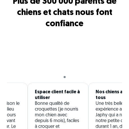
Plus de 300 000 parents de
chiens et chats nous font
confiance
te
Espace client facile à
Nos chiens ado
utiliser
tous
a maison le
Bonne qualité de
Une très belle
 milieu
croquettes (je nourris
expérience aupr
toujours
mon chien avec
Japhy qui a nourr
n avant
depuis 6 mois), faciles
notre petite chi
ivreur. Le
à croquer et
durant 1 an, des