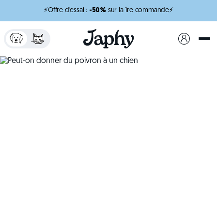
⚡Offre d'essai :
-50%
sur la 1re commande⚡
x
minutes de lecture
Peut-on donner du
poivron à un chien
Découvrez si le poivron est adapté à l’alimentation
du chien