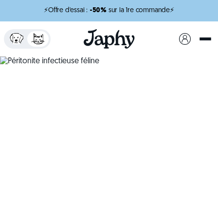
⚡Offre d'essai :
-50%
sur la 1re commande⚡
x
minutes de lecture
Péritonite infectieuse
féline
Comprendre la péritonite infectieuse féline, une
maladie grave chez le chat.