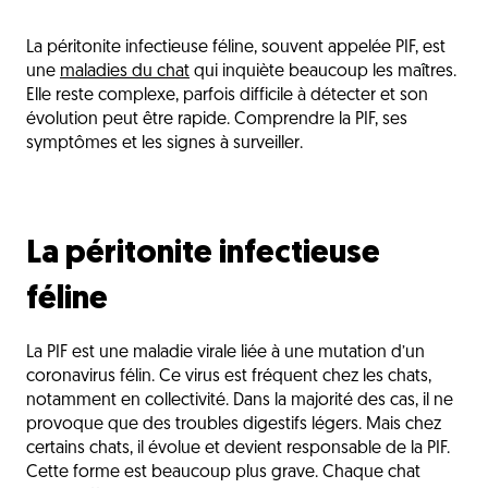
La péritonite infectieuse féline
La péritonite infectieuse féline, souvent appelée PIF, est
Les chats les plus à risque
une
maladies du chat
qui inquiète beaucoup les maîtres.
Les formes de la PIF
Elle reste complexe, parfois difficile à détecter et son
évolution peut être rapide. Comprendre la PIF, ses
Les symptômes de la PIF
symptômes et les signes à surveiller.
Le rôle du système immunitaire
Le diagnostic
La péritonite infectieuse
La prise en charge
Le rôle de l’alimentation
féline
La prévention
La PIF est une maladie virale liée à une mutation d’un
Le lien avec les autres maladies
coronavirus félin. Ce virus est fréquent chez les chats,
notamment en collectivité. Dans la majorité des cas, il ne
Un combat fragile amour solide
provoque que des troubles digestifs légers. Mais chez
L'avis du vétérinaire
certains chats, il évolue et devient responsable de la PIF.
Cette forme est beaucoup plus grave. Chaque chat
Questions fréquentes