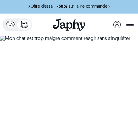
⚡Offre d'essai :
-50%
sur la 1re commande⚡
x
minutes de lecture
Mon chat est trop
maigre comment réagir
sans s’inquiéter
Chat maigre que faire pour l’aider à retrouver son
poids ?