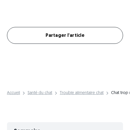
Créer mon profil chat
Partager l'article
Accueil
Santé du chat
Trouble alimentaire chat
Chat trop