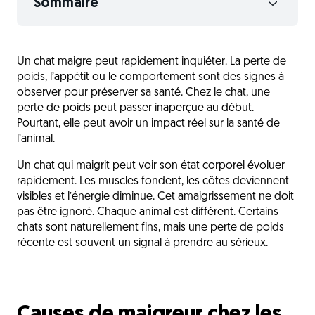
Sommaire
Causes de maigreur chez les chats
Un chat maigre peut rapidement inquiéter. La perte de
Signes et symptômes à surveiller
poids, l’appétit ou le comportement sont des signes à
Solutions pour aider un chat à grossir
observer pour préserver sa santé. Chez le chat, une
perte de poids peut passer inaperçue au début.
Quand consulter un vétérinaire
Pourtant, elle peut avoir un impact réel sur la santé de
l’animal.
Retrouver l’équilibre avec amour
L'avis du vétérinaire
Un chat qui maigrit peut voir son état corporel évoluer
rapidement. Les muscles fondent, les côtes deviennent
Questions fréquentes
visibles et l’énergie diminue. Cet amaigrissement ne doit
pas être ignoré. Chaque animal est différent. Certains
Découvrez aussi
chats sont naturellement fins, mais une perte de poids
récente est souvent un signal à prendre au sérieux.
Causes de maigreur chez les