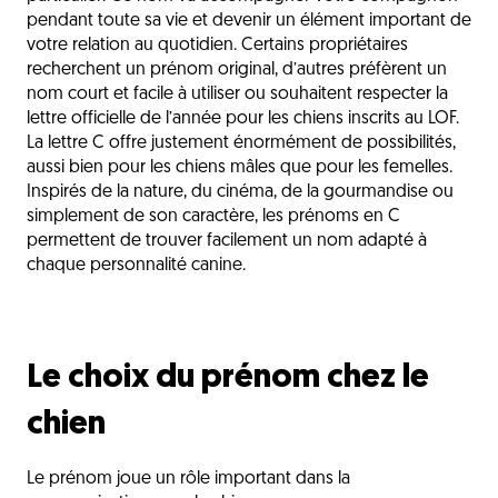
Des idées de prénoms femelles en C
pendant toute sa vie et devenir un élément important de
votre relation au quotidien. Certains propriétaires
Les prénoms inspirés de la culture populaire
recherchent un prénom original, d’autres préfèrent un
nom court et facile à utiliser ou souhaitent respecter la
Les prénoms selon le caractère du chien
lettre officielle de l’année pour les chiens inscrits au LOF.
Les conseils pour bien choisir un prénom
La lettre C offre justement énormément de possibilités,
aussi bien pour les chiens mâles que pour les femelles.
Le rôle du prénom dans l’éducation
Inspirés de la nature, du cinéma, de la gourmandise ou
Les idées de prénoms mixtes en C
simplement de son caractère, les prénoms en C
permettent de trouver facilement un nom adapté à
Un prénom pour commencer une belle histoire
chaque personnalité canine.
L'avis du vétérinaire
Questions fréquentes
Le choix du prénom chez le
Découvrez aussi
chien
Le prénom joue un rôle important dans la