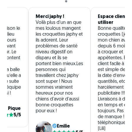
te
Merci japhy !
Espace client fa
Voilà plus d'un an que
utiliser
a maison le
mes loulous mangent
Bonne qualité d
 milieu
les croquettes japhy et
croquettes (je n
toujours
ils adorent. Leur
mon chien avec
n avant
problèmes de santé
depuis 6 mois), f
ivreur. Le
niveau digestif on
à croquer et
rs content
disparu et ils se
appétentes. Esp
et
portent bien mieux.Les
client facile à utili
e sa balle
personnes qui
est simple de mo
l qu’elle a
travaillent chez japhy
la date d’envoi, l
 de suite
sont super ! Nous
quantités, etc. P
te l’équipe
sommes vraiment
harcèlement
aussi !
heureux pour nos
publicitaire !!!
chiens d'avoir d'aussi
Livraisons à domi
bonne croquettes
en temps et en 
nia Pique
pour eux !
toujours. Pas de
5/5
de manque ! Ser
téléphonique ag
Emilie
(Lili)