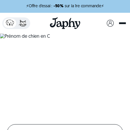
⚡Offre d'essai :
-50%
sur la 1re commande⚡
x
minutes de lecture
Prénom de chien en C
Inspirez-vous de prénoms pour chien en C
Créer mon profil chien