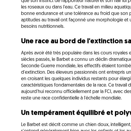
que son instinct de rapporteur naturel et son flair lu
les roseaux ou dans l'eau. Ce travail en milieu aquat
bonne endurance et une tolérance au froid que son pe
aptitudes au travail ont façonné une morphologie et
besoins nutritionnels.
Une race au bord de l'extinction 
Après avoir été très populaire dans les cours royales
siècles passés, le Barbet a connu un déclin dramatiqu
Seconde Guerre mondiale, les effectifs étaient tombés
d'extinction. Des éleveurs passionnés ont entrepris un
en croisant les quelques individus restants pour élarg
caractéristiques fondamentales de la race. Ce travail d
aujourd'hui reconnu officiellement par la FCI, avec de
reste une race confidentielle à l'échelle mondiale.
Un tempérament équilibré et poly
Le Barbet est décrit comme un chien doux, intelligent, 