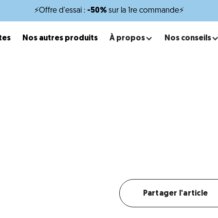
⚡Offre d'essai :
-50%
sur la 1re commande⚡
tes
Nos autres produits
À propos
Nos conseils
x
minutes de lecture
Croquettes pour Barbet
roquettes conçues pour sublimer son pelage et son bien
Créer mon profil chien
Partager l'article