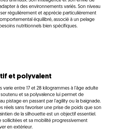
tres animaux. Son intelligence et son envie de
s'adapter à des environnements variés. Son niveau
nser régulièrement et apprécie particulièrement
l comportemental équilibré, associé à un pelage
soins nutritionnels bien spécifiques.
tif et polyvalent
 varie entre 17 et 28 kilogrammes à l'âge adulte
st soutenu et sa polyvalence lui permet de
au pistage en passant par l'agility ou la baignade.
s réels sans favoriser une prise de poids que son
tien de la silhouette est un objectif essentiel.
 sollicitées et sa mobilité progressivement
ver en extérieur.