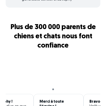
Plus de 300 000 parents de
chiens et chats nous font
confiance
 japhy !
Merci à toute
Bravo !