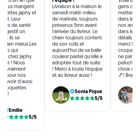
plus d'un an que
l’équipe !
Voilà une
oulous mangent
Livraison à la maison le
gens de b
oquettes japhy et
samedi matin milieu
mettent t
orent. Leur
de matinée, toujours
dans le bi
èmes de santé
prévenus 5mn avant
nos anima
 digestif on
l’arrivée du livreur. Le
dans les 
 et ils se
chien toujours content
détails ! 
t bien mieux.Les
de son colis et
merci ! Pa
nnes qui
aujourd’hui de sa balle
croquette
llent chez japhy
couleur pastel qu’elle a
ne parlon
uper ! Nous
adoptée tout de suite
peluches 
s vraiment
! Merci à toute l’équipe
choix de l
ux pour nos
et au livreur aussi !
🍤! Bravo 
 d'avoir d'aussi
 croquettes
Sonia Pique
ux !
5/5
Emilie
5/5