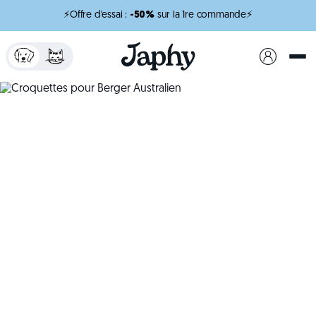
⚡Offre d'essai :
-50%
sur la 1re commande⚡
x
minutes de lecture
Croquettes pour
Berger Australien
Des croquettes pensées pour soutenir son
dynamisme naturel.