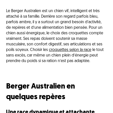
Berger Australien en quelques repères
Le Berger Australien est un chien vif, intelligent et très
Besoins du Berger Australien
attaché à sa famille. Derrière son regard parfois bleu,
Croquettes adaptées au Berger Australien
parfois ambre, il y a surtout un grand besoin d’activité,
de repères et d’une alimentation bien pensée. Pour un
Alimentation du chiot Berger Australien
chien aussi énergique, le choix des croquettes compte
vraiment. Ses repas doivent soutenir sa masse
Alimentation du Berger Australien adulte
musculaire, son confort digestif, ses articulations et ses
Alimentation du Berger Australien senior
poils soyeux. Choisir les
croquettes selon la race
le tout
sans excès, car même un chien plein d’énergie peut
Points de vigilance santé
prendre du poids si sa ration n’est pas adaptée.
Choix des meilleures croquettes
Comportement et la gamelle
Amour et croquettes pour Berger Australien
Berger Australien en
L'avis du vétérinaire
quelques repères
Questions fréquentes
Une race dynamique et attachante
Découvrez aussi