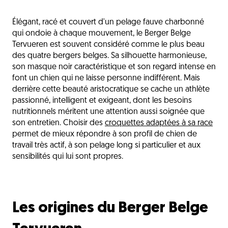
Les origines du Berger Belge Tervueren
Élégant, racé et couvert d'un pelage fauve charbonné
La nutrition du Berger Belge Tervueren
qui ondoie à chaque mouvement, le Berger Belge
Les sensibilités du Berger Belge Tervueren
Tervueren est souvent considéré comme le plus beau
des quatre bergers belges. Sa silhouette harmonieuse,
Les critères de choix des croquettes
son masque noir caractéristique et son regard intense en
font un chien qui ne laisse personne indifférent. Mais
Les besoins selon les étapes de vie
derrière cette beauté aristocratique se cache un athlète
Les erreurs fréquentes à éviter
passionné, intelligent et exigeant, dont les besoins
nutritionnels méritent une attention aussi soignée que
Un pelage fauve nourri à la hauteur de sa beauté
son entretien. Choisir des
croquettes adaptées à sa race
L'avis du vétérinaire
permet de mieux répondre à son profil de chien de
travail très actif, à son pelage long si particulier et aux
Questions fréquentes
sensibilités qui lui sont propres.
Découvrez aussi
Les origines du Berger Belge