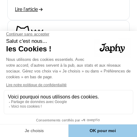
Lire l'article
🐱👑
Croquettes pour chat Persan
Sélectionnez des croquettes adaptées au chat
Persan
Lire l'article
Trouvez la recette idéale
pour votre chien
Race
Choix