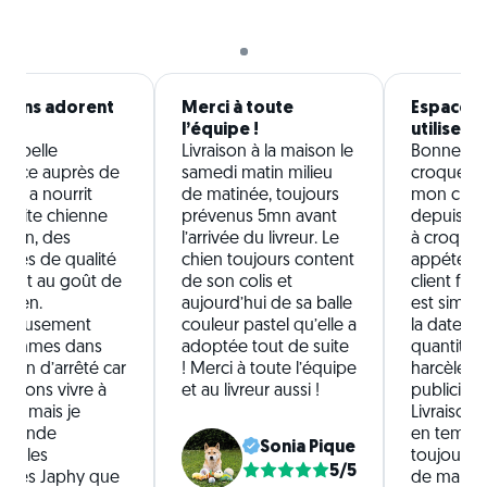
hiens adorent
Merci à toute
Espace cl
l’équipe !
utiliser
ès belle
Livraison à la maison le
Bonne qua
ience auprès de
samedi matin milieu
croquettes
qui a nourrit
de matinée, toujours
mon chie
petite chienne
prévenus 5mn avant
depuis 6 m
 1 an, des
l’arrivée du livreur. Le
à croquer
ttes de qualité
chien toujours content
appétente
aient au goût de
de son colis et
client facile
chien.
aujourd’hui de sa balle
est simpl
ureusement
couleur pastel qu’elle a
la date d’
sommes dans
adoptée tout de suite
quantités,
gation d’arrêté car
! Merci à toute l’équipe
harcèlem
artons vivre à
et au livreur aussi !
publicitaire
nger mais je
Livraisons
mmande
en temps 
Sonia Pique
nt les
toujours. 
5/5
ettes Japhy que
de manque