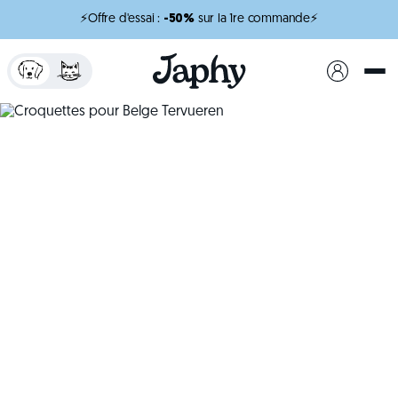
⚡Offre d'essai :
-50%
sur la 1re commande⚡
x
minutes de lecture
Croquettes pour Belge
Tervueren
Des croquettes conçues pour accompagner son
énergie au quotidien.