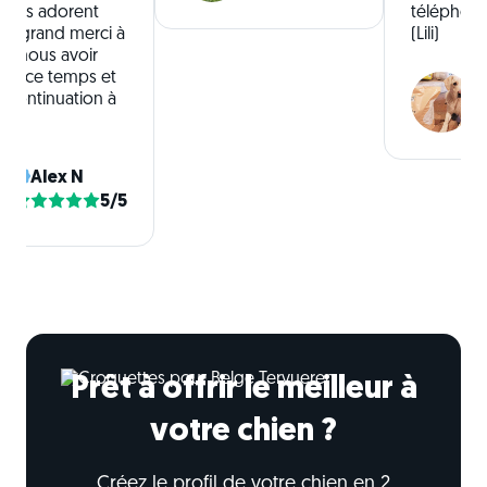
hiens adorent
téléphoni
Un grand merci à
(Lili)
de nous avoir
tout ce temps et
 continuation à
Alex N
5/5
Prêt à offrir le meilleur à
votre chien ?
Créez le profil de votre chien en 2