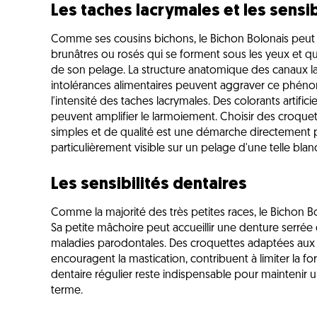
Les taches lacrymales et les sensib
Comme ses cousins bichons, le Bichon Bolonais peut ê
brunâtres ou rosés qui se forment sous les yeux et qui
de son pelage. La structure anatomique des canaux lac
intolérances alimentaires peuvent aggraver ce phénom
l'intensité des taches lacrymales. Des colorants artifici
peuvent amplifier le larmoiement. Choisir des croquette
simples et de qualité est une démarche directement 
particulièrement visible sur un pelage d'une telle blan
Les sensibilités dentaires
Comme la majorité des très petites races, le Bichon 
Sa petite mâchoire peut accueillir une denture serrée q
maladies parodontales. Des croquettes adaptées aux pe
encouragent la mastication, contribuent à limiter la f
dentaire régulier reste indispensable pour maintenir
terme.