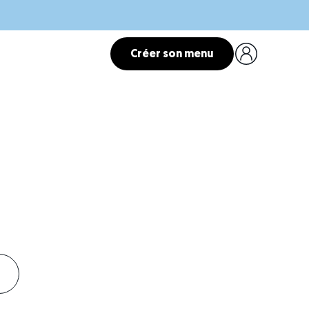
Créer son menu
nais
nt.