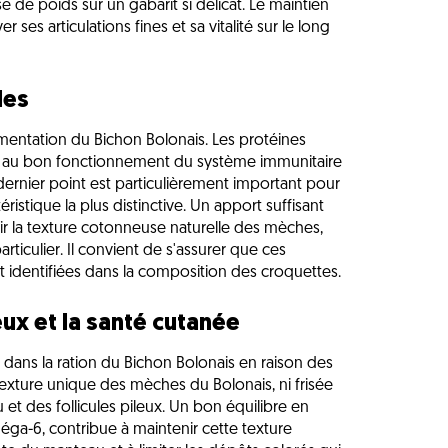
e de poids sur un gabarit si délicat. Le maintien
 ses articulations fines et sa vitalité sur le long
les
alimentation du Bichon Bolonais. Les protéines
nt au bon fonctionnement du système immunitaire
 dernier point est particulièrement important pour
istique la plus distinctive. Un apport suffisant
ir la texture cotonneuse naturelle des mèches,
rticulier. Il convient de s'assurer que ces
 identifiées dans la composition des croquettes.
ux et la santé cutanée
e dans la ration du Bichon Bolonais en raison des
exture unique des mèches du Bolonais, ni frisée
u et des follicules pileux. Un bon équilibre en
ga-6, contribue à maintenir cette texture