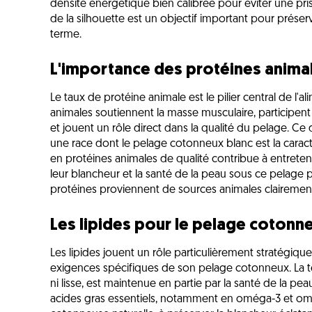
densité énergétique bien calibrée pour éviter une pris
de la silhouette est un objectif important pour préserver
terme.
L'importance des protéines anima
Le taux de protéine animale est le pilier central de l'
animales soutiennent la masse musculaire, participe
et jouent un rôle direct dans la qualité du pelage. Ce
une race dont le pelage cotonneux blanc est la caractér
en protéines animales de qualité contribue à entreten
leur blancheur et la santé de la peau sous ce pelage pa
protéines proviennent de sources animales clairement
Les lipides pour le pelage cotonne
Les lipides jouent un rôle particulièrement stratégiqu
exigences spécifiques de son pelage cotonneux. La t
ni lisse, est maintenue en partie par la santé de la pea
acides gras essentiels, notamment en oméga-3 et omé