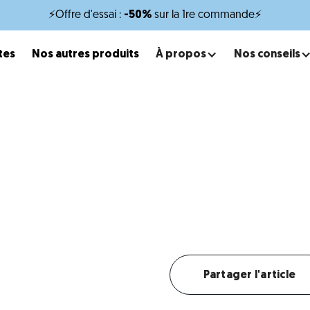
⚡Offre d'essai :
-50%
sur la 1re commande⚡
tes
Nos autres produits
À propos
Nos conseils
x
minutes de lecture
quettes pour Bichon bolo
e alimentation adaptée pour un petit chien vif et attacha
Créer mon profil chien
Partager l'article