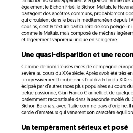
Le Bichon Bolonais appartient à la grande famille d
également le Bichon Frisé, le Bichon Maltais, le Havana
partagent des ancêtres communs, probablement des pe
qui circulaient dans le bassin méditerranéen depuis l'A
cousins, c'est la texture particulière de son pelage : ni
comme le Maltais, mais composé de mèches légèreme
et légèrement vaporeux unique en son genre.
Une quasi-disparition et une recon
Comme de nombreuses races de compagnie européenn
sévère au cours du XXe siècle. Après avoir été très e
progressivement tombé dans l'oubli à la fin du XIXe 
éclipsé par d'autres races plus populaires au cours du 
belge passionné, Gian Franco Giannelli, et de quelqu
patiemment reconstituée dans la seconde moitié du XX
Bichon Bolonais, avec l'Italie comme pays d'origine. Il
cercle d'amateurs qui vénèrent son caractère équilibr
Un tempérament sérieux et posé