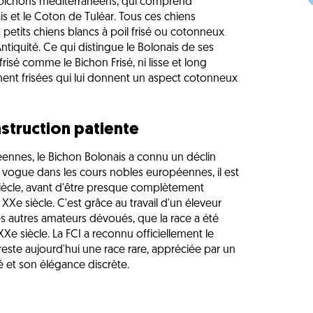
es bichons méditerranéens, qui comprend
is et le Coton de Tuléar. Tous ces chiens
tits chiens blancs à poil frisé ou cotonneux
ntiquité. Ce qui distingue le Bolonais de ses
 frisé comme le Bichon Frisé, ni lisse et long
nt frisées qui lui donnent un aspect cotonneux
struction patiente
es, le Bichon Bolonais a connu un déclin
n vogue dans les cours nobles européennes, il est
siècle, avant d'être presque complètement
XXe siècle. C'est grâce au travail d'un éleveur
es autres amateurs dévoués, que la race a été
e siècle. La FCI a reconnu officiellement le
 reste aujourd'hui une race rare, appréciée par un
é et son élégance discrète.