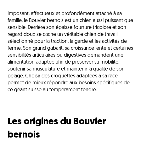
Les origines du Bouvier bernois
Imposant, affectueux et profondément attaché à sa
La nutrition du Bouvier bernois
famille, le Bouvier bernois est un chien aussi puissant que
Les sensibilités du Bouvier bernois
sensible. Derrière son épaisse fourrure tricolore et son
regard doux se cache un véritable chien de travail
Les critères de choix des croquettes
sélectionné pour la traction, la garde et les activités de
ferme. Son grand gabarit, sa croissance lente et certaines
Les besoins selon les étapes de vie
sensibilités articulaires ou digestives demandent une
Les erreurs fréquentes à éviter
alimentation adaptée afin de préserver sa mobilité,
soutenir sa musculature et maintenir la qualité de son
Une gamelle suisse pour un géant au cœur
pelage. Choisir des
croquettes adaptées à sa race
tendre
permet de mieux répondre aux besoins spécifiques de
L'avis du vétérinaire
ce géant suisse au tempérament tendre.
Questions fréquentes
Découvrez aussi
Les origines du Bouvier
bernois