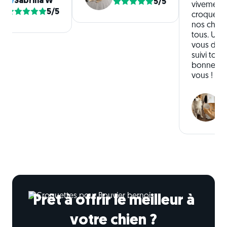
Sabrina W
5/5
vivement 
5/5
croquette
nos chien
tous. Un 
vous de n
suivi tout
bonne con
vous !
Prêt à offrir le meilleur à
votre chien ?