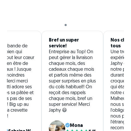
 !
Bref un super
Nos chie
 une bande de
service!
tous
de bien qui
Entreprise au Top! On
Une très b
t tout leur cœur
peut gérer la livraison
expérienc
e bien être de
chaque mois, des
Japhy qui 
nimaux ! Jusque
cadeaux chaque mois
notre pet
les moindres
et parfois même des
durant 1 a
s ! Merci merci
super surprises en plus
croquette
! Patti adore ses
du colis habituel!! On
qui étaie
ttes sa pâtée et
reçoit des rappels
notre chie
lons pas de ses
chaque mois, bref un
Malheure
es ! Big up au
super service! Merci
nous som
de la crevette
Japhy 😃
l’obligatio
avo !
nous part
l’étranger
Mona
recomma