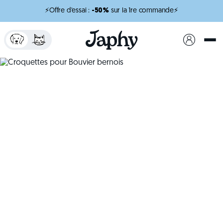
⚡Offre d'essai :
-50%
sur la 1re commande⚡
x
minutes de lecture
Croquettes pour
Bouvier bernois
Une alimentation adaptée pour soutenir son
gabarit et sa vitalité.