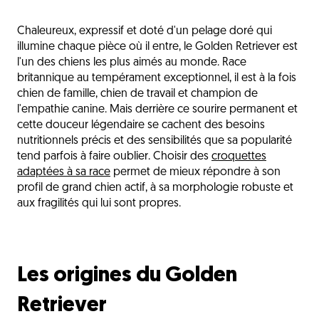
Les origines du Golden Retriever
Chaleureux, expressif et doté d'un pelage doré qui
La nutrition du Golden Retriever
illumine chaque pièce où il entre, le Golden Retriever est
Les sensibilités du Golden Retriever
l'un des chiens les plus aimés au monde. Race
britannique au tempérament exceptionnel, il est à la fois
Les critères de choix des croquettes
chien de famille, chien de travail et champion de
l'empathie canine. Mais derrière ce sourire permanent et
Les besoins selon les étapes de vie
cette douceur légendaire se cachent des besoins
Les erreurs fréquentes à éviter
nutritionnels précis et des sensibilités que sa popularité
tend parfois à faire oublier. Choisir des
croquettes
Une gamelle dorée pour une vie longue et
adaptées à sa race
permet de mieux répondre à son
épanouie
profil de grand chien actif, à sa morphologie robuste et
L'avis du vétérinaire
aux fragilités qui lui sont propres.
Questions fréquentes
Découvrez aussi
Les origines du Golden
Retriever