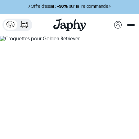
⚡Offre d'essai :
-50%
sur la 1re commande⚡
x
minutes de lecture
Croquettes pour
Golden Retriever
Une alimentation adaptée pour accompagner son
endurance et son flair.