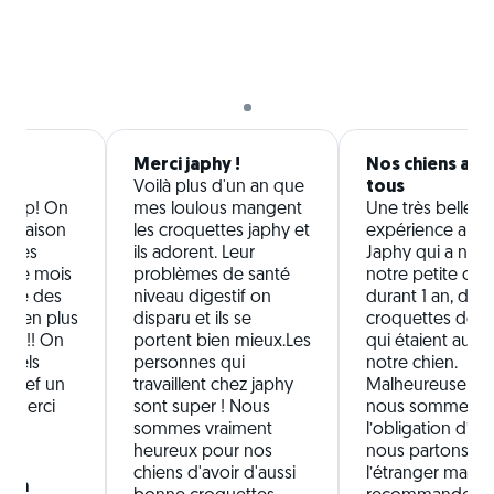
er
Merci japhy !
Nos chiens ado
Voilà plus d'un an que
tous
u Top! On
mes loulous mangent
Une très belle
 livraison
les croquettes japhy et
expérience aupr
, des
ils adorent. Leur
Japhy qui a nourr
que mois
problèmes de santé
notre petite chi
même des
niveau digestif on
durant 1 an, des
ses en plus
disparu et ils se
croquettes de qu
tuel!! On
portent bien mieux.Les
qui étaient au g
appels
personnes qui
notre chien.
 bref un
travaillent chez japhy
Malheureuseme
e! Merci
sont super ! Nous
nous sommes d
sommes vraiment
l’obligation d’arr
heureux pour nos
nous partons viv
chiens d'avoir d'aussi
l’étranger mais j
ona