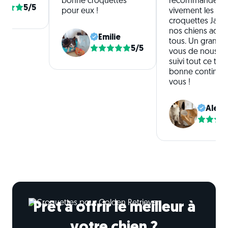
bonne croquettes
recommande
5/5
pour eux !
vivement les
croquettes Japh
nos chiens ador
Emilie
tous. Un grand m
5/5
vous de nous av
suivi tout ce te
bonne continuat
vous !
Alex 
Prêt à offrir le meilleur à
votre chien ?