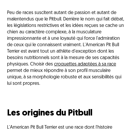
Les origines du Pitbull
Peu de races suscitent autant de passion et autant de
La nutrition du Pitbull
malentendus que le Pitbull. Derrière le nom qui fait débat,
Les sensibilités du Pitbull
les législations restrictives et les idées reçues se cache un
chien au caractère complexe, à la musculature
Les critères de choix des croquettes
impressionnante et à une loyauté qui force l'admiration
de ceux qui le connaissent vraiment. L'American Pit Bull
Les besoins selon les étapes de vie
Terrier est avant tout un athlète d'exception dont les
Les erreurs fréquentes à éviter
besoins nutritionnels sont à la mesure de ses capacités
physiques. Choisir des
croquettes adaptées à sa race
Une alimentation à la hauteur de sa force et de sa
permet de mieux répondre à son profil musculaire
fidélité
unique, à sa morphologie robuste et aux sensibilités qui
L'avis du vétérinaire
lui sont propres.
Questions fréquentes
Découvrez aussi
Les origines du Pitbull
L'American Pit Bull Terrier est une race dont l'histoire