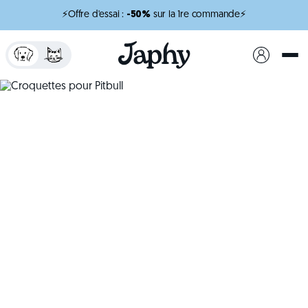
⚡Offre d'essai :
-50%
sur la 1re commande⚡
x
minutes de lecture
Croquettes pour
Pitbull
Une alimentation adaptée pour soutenir sa
puissance et sa vitalité.