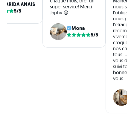
chaque mois, bref un
Malheure
LLARIDA ANAIS
super service! Merci
nous som
5/5
Japhy 😃
l’obligatio
nous part
l’étranger
Mona
recomma
5/5
vivement 
croquette
nos chien
tous. Un 
vous de n
suivi tout
bonne con
vous !