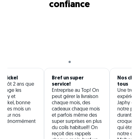
confiance
 nickel
Bref un super
Nos chie
ientôt 2 ans que
service!
tous
mange les
Entreprise au Top! On
Une très b
aphy et
peut gérer la livraison
expérienc
nickel, bonne
chaque mois, des
Japhy qui 
ous les mois un
cadeaux chaque mois
notre pet
 pour nos
et parfois même des
durant 1 a
 fais énormément
super surprises en plus
croquette
du colis habituel!! On
qui étaie
reçoit des rappels
notre chie