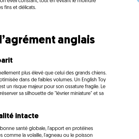
on éveil constant, tout en évitant le moindre
fins et délicats.
 d’agrément anglais
arit
nellement plus élevé que celui des grands chiens.
optimisée dans de faibles volumes. Un English Toy
s est un risque majeur pour son ossature fragile. Le
server sa silhouette de "lévrier miniature" et sa
lité intacte
 bonne santé globale, l'apport en protéines
s comme la volaille, l'agneau ou le poisson