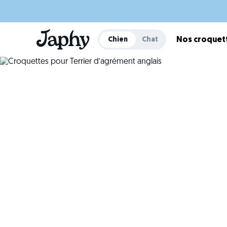
Chien
Chat
Nos croquet
Croquett
Des c