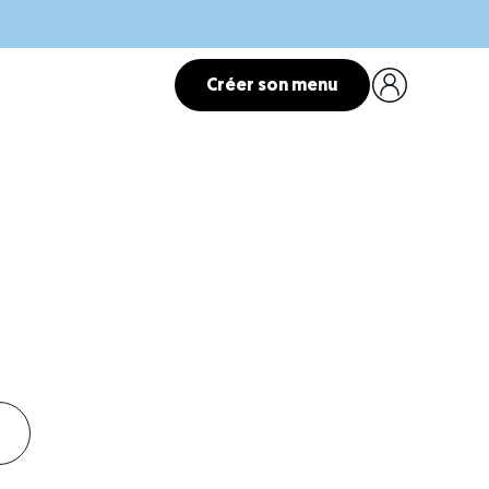
Créer son menu
t anglais
oueur.