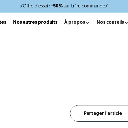
⚡Offre d'essai :
-50%
sur la 1re commande⚡
tes
Nos autres produits
À propos
Nos conseils
x
minutes de lecture
es pour Terrier d’agrémen
roquettes pensées pour accompagner son tempérament j
Créer mon profil chien
Partager l'article