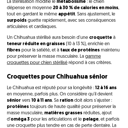
La stérilisation modifie le
métabolisme
: le chien
dépense en moyenne
20 à 30 % de calories en moins
,
tout en gardant le même
appétit
. Sans ajustement, le
surpoids
guette rapidement, avec ses conséquences
articulaires et cardiaques.
Un Chihuahua stérilisé aura besoin d'une
croquette
à
teneur réduite en graisses
(10 à 13 %), enrichie en
fibres
pour la satiété, et à
taux de protéines
maintenu
pour préserver la masse musculaire. La
gamme
croquettes pour chien stérilisé
répond à ces critères.
Croquettes pour Chihuahua sénior
Le Chihuahua est réputé pour sa longévité :
12 à 16 ans
en moyenne, parfois plus. On considère qu'il devient
sénior
vers
10 à 11 ans
. Sa
ration
doit alors s'ajuster :
protéines
toujours de haute qualité pour préserver la
masse musculaire,
matières grasses
réduites, ajout
d'
oméga 3
pour les articulations et le
pelage
, et parfois
une croquette plus tendre en cas de perte dentaire. La