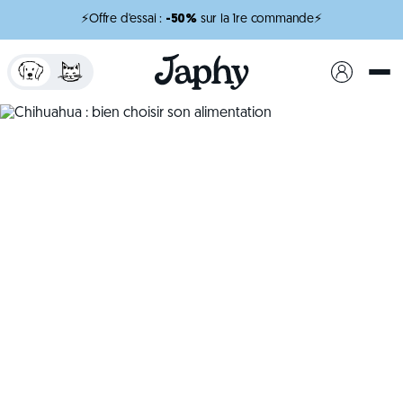
⚡Offre d'essai :
-50%
sur la 1re commande⚡
x
minutes de lecture
Chihuahua : bien
choisir son
alimentation
Adopter un Chihuahua, c’est accueillir un
concentré d’énergie dans un tout petit gabarit