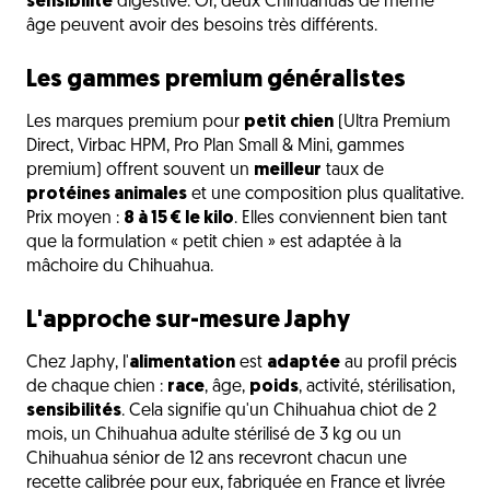
sensibilité
digestive. Or, deux Chihuahuas de même
âge peuvent avoir des besoins très différents.
Les gammes premium généralistes
Les marques premium pour
petit chien
(Ultra Premium
Direct, Virbac HPM, Pro Plan Small & Mini, gammes
premium) offrent souvent un
meilleur
taux de
protéines animales
et une composition plus qualitative.
Prix moyen :
8 à 15 € le kilo
. Elles conviennent bien tant
que la formulation « petit chien » est adaptée à la
mâchoire du Chihuahua.
L'approche sur-mesure Japhy
Chez Japhy, l'
alimentation
est
adaptée
au profil précis
de chaque chien :
race
, âge,
poids
, activité, stérilisation,
sensibilités
. Cela signifie qu'un Chihuahua chiot de 2
mois, un Chihuahua adulte stérilisé de 3 kg ou un
Chihuahua sénior de 12 ans recevront chacun une
recette calibrée pour eux, fabriquée en France et livrée