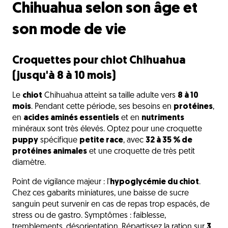
Chihuahua selon son âge et
son mode de vie
Croquettes pour chiot Chihuahua
(jusqu'à 8 à 10 mois)
Le
chiot
Chihuahua atteint sa taille adulte vers
8 à 10
mois
. Pendant cette période, ses besoins en
protéines
,
en
acides aminés essentiels
et en
nutriments
minéraux sont très élevés. Optez pour une croquette
puppy
spécifique
petite race
, avec
32 à 35 % de
protéines animales
et une croquette de très petit
diamètre.
Point de vigilance majeur : l'
hypoglycémie du chiot
.
Chez ces gabarits miniatures, une baisse de sucre
sanguin peut survenir en cas de repas trop espacés, de
stress ou de gastro. Symptômes : faiblesse,
tremblements, désorientation. Répartissez la ration sur
3