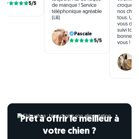
5/5
de manque ! Service
croquette
téléphonique agréable
nos chien
(Lili)
tous. Un 
vous de n
suivi tout
Pascale
bonne con
5/5
vous !
Prêt à offrir le meilleur à
votre chien ?