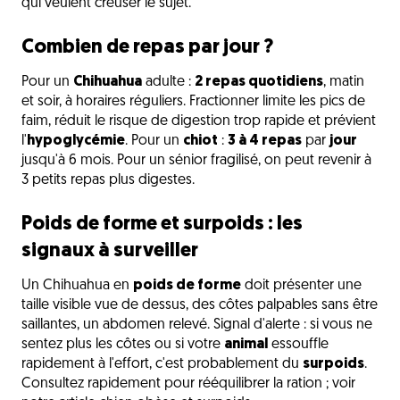
qui veulent creuser le sujet.
Combien de repas par jour ?
Pour un
Chihuahua
adulte :
2 repas quotidiens
, matin
et soir, à horaires réguliers. Fractionner limite les pics de
faim, réduit le risque de digestion trop rapide et prévient
l'
hypoglycémie
. Pour un
chiot
:
3 à 4 repas
par
jour
jusqu'à 6 mois. Pour un sénior fragilisé, on peut revenir à
3 petits repas plus digestes.
Poids de forme et surpoids : les
signaux à surveiller
Un Chihuahua en
poids de forme
doit présenter une
taille visible vue de dessus, des côtes palpables sans être
saillantes, un abdomen relevé. Signal d'alerte : si vous ne
sentez plus les côtes ou si votre
animal
essouffle
rapidement à l'effort, c'est probablement du
surpoids
.
Consultez rapidement pour rééquilibrer la ration ; voir