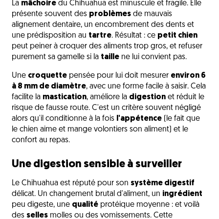
La
mâchoire
du Chihuahua est minuscule et fragile. Elle
présente souvent des
problèmes
de mauvais
alignement dentaire, un encombrement des dents et
une prédisposition au
tartre
. Résultat : ce
petit chien
peut peiner à croquer des aliments trop gros, et refuser
purement sa gamelle si la
taille
ne lui convient pas.
Une
croquette
pensée pour lui doit mesurer
environ 6
à 8 mm de diamètre
, avec une forme facile à saisir. Cela
facilite la
mastication
, améliore la
digestion
et réduit le
risque de fausse route. C'est un critère souvent négligé
alors qu'il conditionne à la fois
l'appétence
(le fait que
le chien aime et mange volontiers son aliment) et le
confort au repas.
Une digestion sensible à surveiller
Le Chihuahua est réputé pour son
système digestif
délicat. Un changement brutal d'aliment, un
ingrédient
peu digeste, une
qualité
protéique moyenne : et voilà
des
selles
molles ou des vomissements. Cette