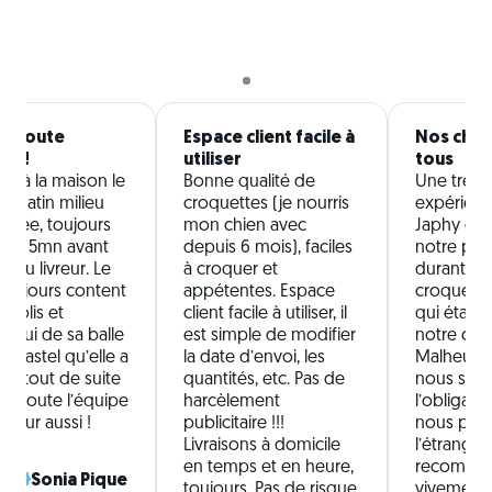
 à toute
Espace client facile à
Nos chie
pe !
utiliser
tous
son à la maison le
Bonne qualité de
Une très b
 matin milieu
croquettes (je nourris
expérienc
inée, toujours
mon chien avec
Japhy qui 
nus 5mn avant
depuis 6 mois), faciles
notre pet
ée du livreur. Le
à croquer et
durant 1 a
toujours content
appétentes. Espace
croquette
 colis et
client facile à utiliser, il
qui étaie
d’hui de sa balle
est simple de modifier
notre chie
r pastel qu’elle a
la date d’envoi, les
Malheure
e tout de suite
quantités, etc. Pas de
nous som
i à toute l’équipe
harcèlement
l’obligatio
ivreur aussi !
publicitaire !!!
nous part
Livraisons à domicile
l’étranger
en temps et en heure,
recomma
Sonia Pique
toujours. Pas de risque
vivement 