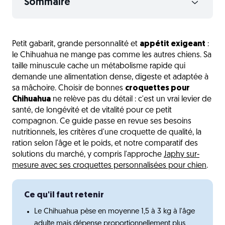
Sommaire
Ce qu'il faut savoir sur les besoins nutritionnels du
Chihuahua
Petit gabarit, grande personnalité et
appétit exigeant
:
le Chihuahua ne mange pas comme les autres chiens. Sa
Les critères d'une bonne croquette pour
Chihuahua
taille minuscule cache un métabolisme rapide qui
demande une alimentation dense, digeste et adaptée à
Quelle croquette pour Chihuahua selon son âge
sa mâchoire. Choisir de bonnes
croquettes pour
et son mode de vie
Chihuahua
ne relève pas du détail : c'est un vrai levier de
santé, de longévité et de vitalité pour ce petit
Quelle quantité de croquettes donner à un
compagnon. Ce guide passe en revue ses besoins
Chihuahua
nutritionnels, les critères d'une croquette de qualité, la
Comment réussir la transition vers de nouvelles
ration selon l'âge et le poids, et notre comparatif des
croquettes
solutions du marché, y compris l'approche
Japhy sur-
mesure avec ses croquettes personnalisées pour chien
.
Notre comparatif : Royal Canin, marques premium
et alternatives sur-mesure
Ce qu'il faut retenir
Aliments et pièges à éviter
Le Chihuahua pèse en moyenne 1,5 à 3 kg à l'âge
L'avis du vétérinaire
adulte mais dépense proportionnellement plus