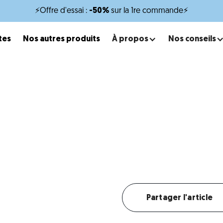
⚡Offre d'essai :
-50%
sur la 1re commande⚡
tes
Nos autres produits
À propos
Nos conseils
x
minutes de lecture
quettes pour Berger Alle
Une alimentation adaptée pour un chien puissant et actif
Créer mon profil chien
Partager l'article