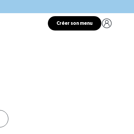
Créer son menu
mand
.