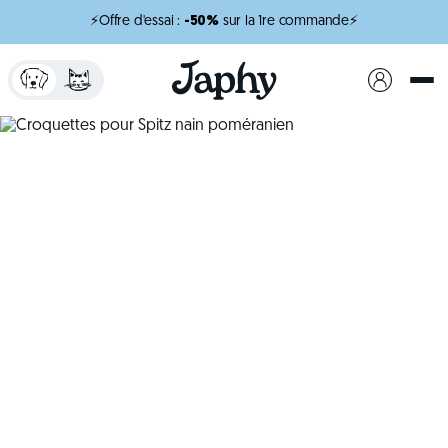
⚡Offre d'essai :
-50%
sur la 1re commande⚡
x
minutes de lecture
Croquettes pour Spitz
nain poméranien
Une alimentation adaptée pour un petit chien
plein de vitalité.