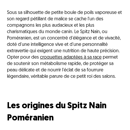
Les origines du Spitz Nain Poméranien
Sous sa silhouette de petite boule de poils vaporeuse et
La nutrition du Spitz Nain Poméranien
son regard pétillant de malice se cache l'un des
Les sensibilités du Spitz Nain Poméranien
compagnons les plus audacieux et les plus
charismatiques du monde canin. Le Spitz Nain, ou
Les critères de choix des croquettes
Poméranien, est un concentré d'élégance et de vivacité,
doté d'une intelligence vive et d'une personnalité
Les besoins selon les étapes de vie
extravertie qui exigent une nutrition de haute précision.
Une gamelle à la hauteur de son panache
Opter pour des
croquettes adaptées à sa race
permet
de soutenir son métabolisme rapide, de protéger sa
L'avis du vétérinaire
peau délicate et de nourrir l'éclat de sa fourrure
Questions fréquentes
légendaire, véritable parure de ce petit roi des salons.
Découvrez aussi
Les origines du Spitz Nain
Poméranien