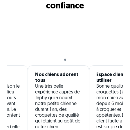
confiance
te
Nos chiens adorent
Espace client fa
tous
utiliser
a maison le
Une très belle
Bonne qualité d
 milieu
expérience auprès de
croquettes (je n
toujours
Japhy qui a nourrit
mon chien avec
n avant
notre petite chienne
depuis 6 mois), f
ivreur. Le
durant 1 an, des
à croquer et
rs content
croquettes de qualité
appétentes. Esp
et
qui étaient au goût de
client facile à utili
e sa balle
notre chien.
est simple de mo