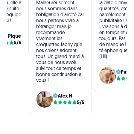
l qu’elle a
Malheureusement
la date d’envoi, l
 de suite
nous sommes dans
quantités, etc. P
te l’équipe
l’obligation d’arrêté car
harcèlement
aussi !
nous partons vivre à
publicitaire !!!
l’étranger mais je
Livraisons à domi
recommande
en temps et en 
nia Pique
vivement les
toujours. Pas de
5/5
croquettes Japhy que
de manque ! Ser
nos chiens adorent
téléphonique ag
tous. Un grand merci à
(Lili)
vous de nous avoir
suivi tout ce temps et
Pasca
bonne continuation à
vous !
Alex N
5/5