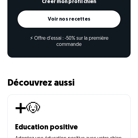
Créer mon profil chien
Voir nos recettes
⚡ Offre d'essai : -50% sur la première
commande
Découvrez aussi
➕🐶
Education positive