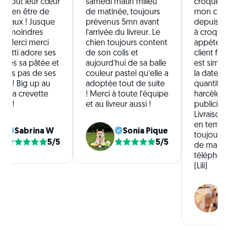
t tout leur cœur
samedi matin milieu
croquettes
e bien être de
de matinée, toujours
mon chie
nimaux ! Jusque
prévenus 5mn avant
depuis 6 m
les moindres
l’arrivée du livreur. Le
à croquer
s ! Merci merci
chien toujours content
appétente
! Patti adore ses
de son colis et
client facile
ttes sa pâtée et
aujourd’hui de sa balle
est simpl
lons pas de ses
couleur pastel qu’elle a
la date d’
es ! Big up au
adoptée tout de suite
quantités,
de la crevette
! Merci à toute l’équipe
harcèlem
avo !
et au livreur aussi !
publicitaire
Livraisons
en temps 
Sabrina W
Sonia Pique
toujours. 
5/5
5/5
de manque
téléphoni
(Lili)