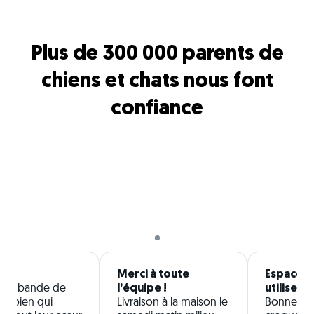
Plus de 300 000 parents de
chiens et chats nous font
confiance
 !
Merci à toute
Espace cl
 une bande de
l’équipe !
utiliser
de bien qui
Livraison à la maison le
Bonne qua