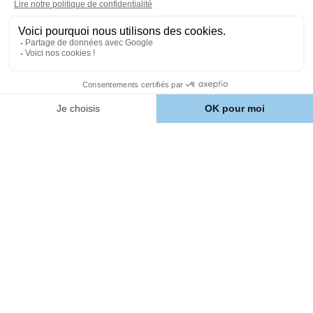
À propos
Comment ça marche ?
Notre Histoire
Avis client
Aide
Nous contacter
Chien
Croquettes personnalisées
pour chien
Nos autres produits pour
chien
Nourriture chien