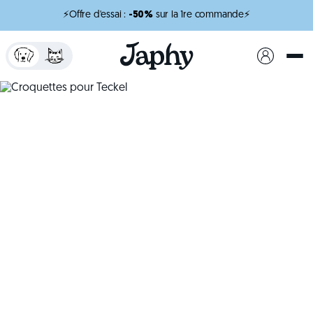
⚡Offre d'essai :
-50%
sur la 1re commande⚡
x
minutes de lecture
Croquettes pour
Teckel
Une nutrition adaptée pour soutenir sa silhouette
et sa vitalité.