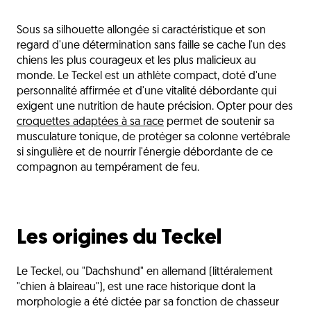
Les origines du Teckel
Sous sa silhouette allongée si caractéristique et son
La nutrition du Teckel
regard d'une détermination sans faille se cache l'un des
Les sensibilités du Teckel
chiens les plus courageux et les plus malicieux au
monde. Le Teckel est un athlète compact, doté d'une
Les critères de choix des croquettes
personnalité affirmée et d'une vitalité débordante qui
exigent une nutrition de haute précision. Opter pour des
Les besoins selon les étapes de vie
croquettes adaptées à sa race
permet de soutenir sa
Une gamelle à la hauteur de son caractère
musculature tonique, de protéger sa colonne vertébrale
si singulière et de nourrir l'énergie débordante de ce
L'avis du vétérinaire
compagnon au tempérament de feu.
Questions fréquentes
Découvrez aussi
Les origines du Teckel
Le Teckel, ou "Dachshund" en allemand (littéralement
"chien à blaireau"), est une race historique dont la
morphologie a été dictée par sa fonction de chasseur