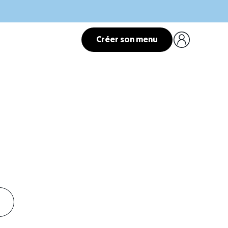
Créer son menu
o
lance.