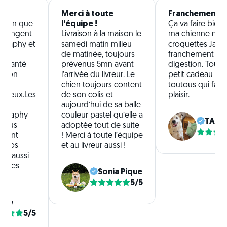
!
Merci à toute
Franchement ni
'un an que
l’équipe !
Ça va faire bien
 mangent
Livraison à la maison le
ma chienne man
s japhy et
samedi matin milieu
croquettes Japh
Leur
de matinée, toujours
franchement nic
e santé
prévenus 5mn avant
digestion. Tous 
if on
l’arrivée du livreur. Le
petit cadeau po
 se
chien toujours content
toutous qui fai
 mieux.Les
de son colis et
plaisir.
ui
aujourd’hui de sa balle
hez japhy
couleur pastel qu’elle a
TALL
 Nous
adoptée tout de suite
iment
! Merci à toute l’équipe
r nos
et au livreur aussi !
r d'aussi
ettes
Sonia Pique
5/5
ilie
5/5