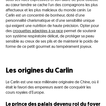
Sous ses rides expressives et son allure de petit colosse
La nutrition du Carlin
au cœur tendre se cache l'un des compagnons les plus
Les sensibilités du Carlin
affectueux et les plus malicieux du monde canin. Le
Carlin est un concentré de bonheur, doté d'une
Les critères de choix des croquettes
personnalité charismatique et d'une sensibilité unique
qui exigent une nutrition de haute précision. Opter pour
Les besoins selon les étapes de vie
des
croquettes adaptées à sa race
permet de soutenir
Une gamelle à la hauteur de son cœur
son système respiratoire délicat, de protéger sa peau
sensible au creux de ses plis et de maintenir le poids de
L'avis du vétérinaire
forme de ce petit gourmet au tempérament joyeux.
Questions fréquentes
Découvrez aussi
Les origines du Carlin
Le Carlin est une race millénaire originaire de Chine, où il
était le favori des empereurs avant de conquérir les
cours royales d'Europe.
Le prince des palais devenu roi du foyer