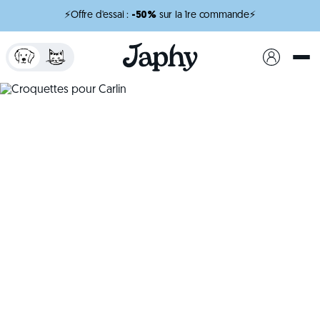
⚡Offre d'essai :
-50%
sur la 1re commande⚡
x
minutes de lecture
Croquettes pour Carlin
Des croquettes conçues pour son confort digestif
et son bien-être.
Créer mon profil chien